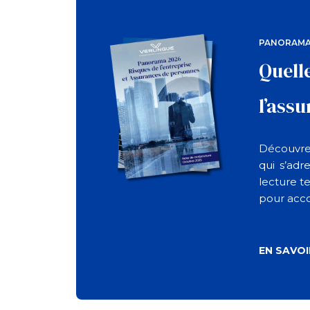
PANORAMA
Quell
l’ass
Découvrez
qui s’adr
lecture t
pour acc
EN SAVOI