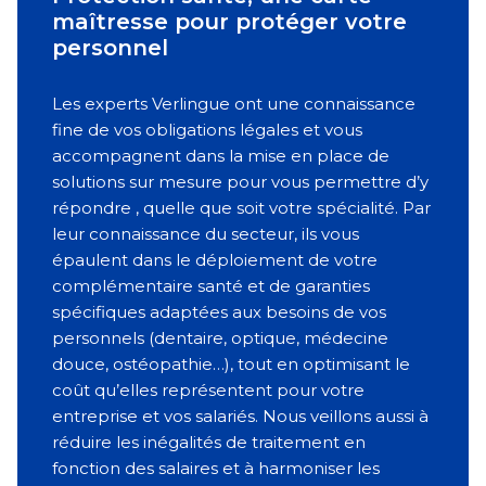
maîtresse pour protéger votre
col
personnel
de 
Les experts Verlingue ont une connaissance
Une
fine de vos obligations légales et vous
une
accompagnent dans la mise en place de
éval
solutions sur mesure pour vous permettre d’y
plac
répondre , quelle que soit votre spécialité. Par
vos 
leur connaissance du secteur, ils vous
fina
épaulent dans le déploiement de votre
inca
complémentaire santé et de garanties
dép
spécifiques adaptées aux besoins de vos
vous
personnels (dentaire, optique, médecine
séré
douce, ostéopathie…), tout en optimisant le
coût qu’elles représentent pour votre
entreprise et vos salariés. Nous veillons aussi à
réduire les inégalités de traitement en
fonction des salaires et à harmoniser les