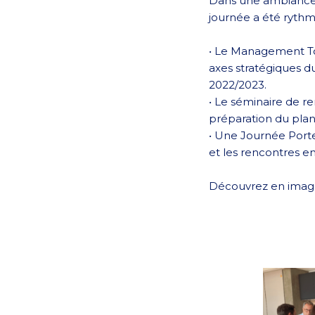
Dans une ambiance s
journée a été rythm
• Le Management Tou
axes stratégiques du
2022/2023.
• Le séminaire de r
préparation du plan d
• Une Journée Porte
et les rencontres en
Découvrez en images