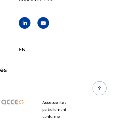
LinkedIn
YouTube
EN
FR
tés
Acceo
Accessibilité :
partiellement
conforme