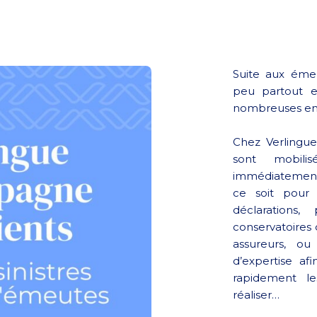
Suite aux éme
peu partout e
nombreuses ent
Chez Verlingue
sont mobili
immédiatement 
ce soit pour
déclarations
conservatoires 
assureurs, ou
d’expertise af
rapidement le
réaliser…