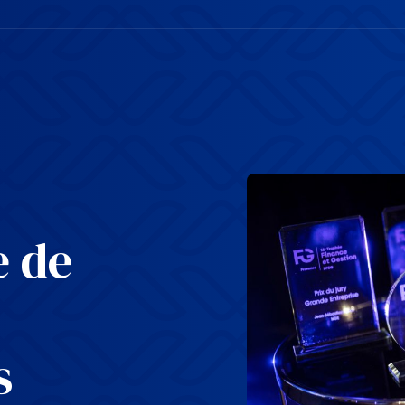
e de
s