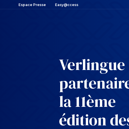
Espace Presse
Easy@ccess
Verlingue
partenair
la 11ème
édition de