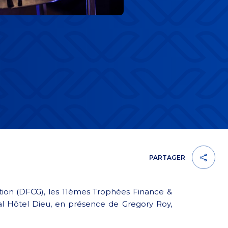
PARTAGER
stion (DFCG), les 11èmes Trophées Finance &
al Hôtel Dieu, en présence de Gregory Roy,