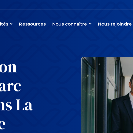
ités
Ressources
Nous connaître
Nous rejoindre
ion
arc
ns La
e