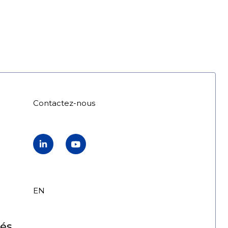
Contactez-nous
LinkedIn
YouTube
EN
FR
tés